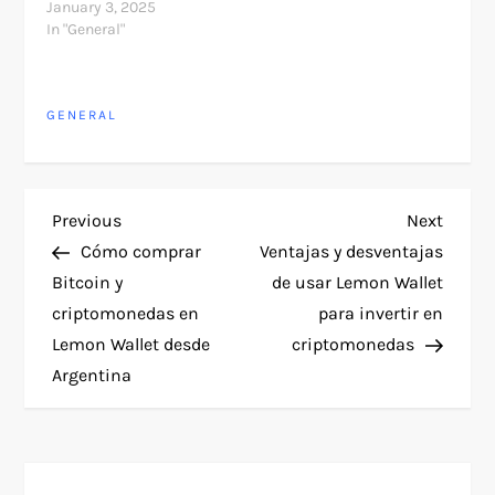
January 3, 2025
In "General"
GENERAL
P
Previous
Next
Previous
Next
Post
Post
Cómo comprar
Ventajas y desventajas
o
Bitcoin y
de usar Lemon Wallet
criptomonedas en
para invertir en
s
Lemon Wallet desde
criptomonedas
t
Argentina
n
a