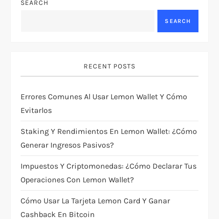
SEARCH
v
SEARCH
i
g
RECENT POSTS
a
Errores Comunes Al Usar Lemon Wallet Y Cómo
t
Evitarlos
i
Staking Y Rendimientos En Lemon Wallet: ¿cómo
Generar Ingresos Pasivos?
o
Impuestos Y Criptomonedas: ¿cómo Declarar Tus
n
Operaciones Con Lemon Wallet?
Cómo Usar La Tarjeta Lemon Card Y Ganar
Cashback En Bitcoin