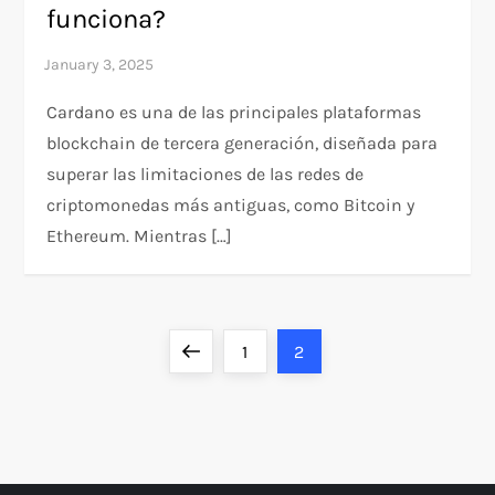
funciona?
Cardano es una de las principales plataformas
blockchain de tercera generación, diseñada para
superar las limitaciones de las redes de
criptomonedas más antiguas, como Bitcoin y
Ethereum. Mientras […]
P
Previous
Page
Page
1
2
o
page
s