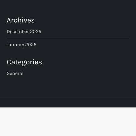
t
s
Archives
p
December 2025
a
January 2025
g
Categories
i
General
n
a
t
i